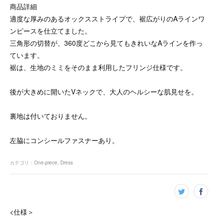
商品詳細
適度な厚みのあるオックスストライプで、裾広がりのAラインワ
ンピースを仕立てました。
三角形の切替が、360度どこから見てもきれいなAラインを作っ
ています。
裾は、生地のミミをそのまま利用したフリンジ仕様です。
後が大きめに開いたVネックで、大人のヘルシーな肌見せを。
裏地は付いておりません。
左脇にコンシールファスナーあり。
カテゴリ
：
One-piece
Dress
<仕様＞