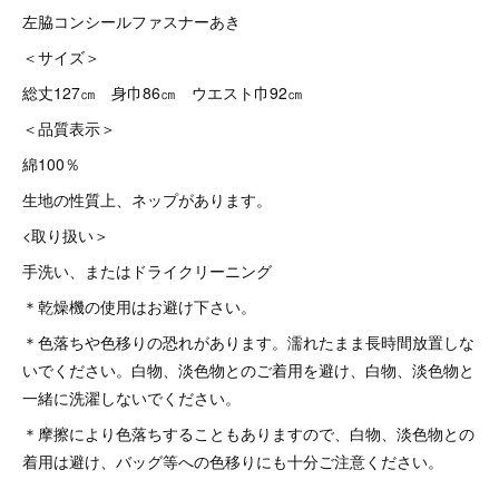
左脇コンシールファスナーあき
＜サイズ＞
総丈127㎝ 身巾86㎝ ウエスト巾92㎝
＜品質表示＞
綿100％
生地の性質上、ネップがあります。
<取り扱い＞
手洗い、またはドライクリーニング
＊乾燥機の使用はお避け下さい。
＊色落ちや色移りの恐れがあります。濡れたまま長時間放置しな
いでください。白物、淡色物とのご着用を避け、白物、淡色物と
一緒に洗濯しないでください。
＊摩擦により色落ちすることもありますので、白物、淡色物との
着用は避け、バッグ等への色移りにも十分ご注意ください。